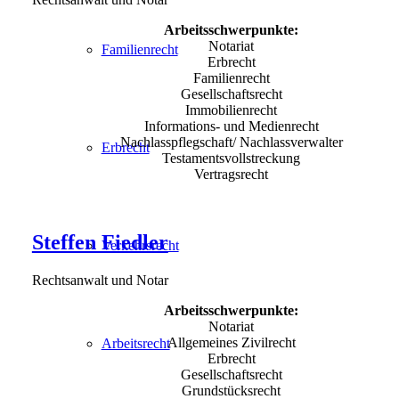
Arbeitsschwerpunkte:
Notariat
Familienrecht
Erbrecht
Familienrecht
Gesellschaftsrecht
Immobilienrecht
Informations- und Medienrecht
Nachlasspflegschaft/ Nachlassverwalter
Erbrecht
Testamentsvollstreckung
Vertragsrecht
Steffen Fiedler
Verkehrsrecht
Rechtsanwalt und Notar
Arbeitsschwerpunkte:
Notariat
Allgemeines Zivilrecht
Arbeitsrecht
Erbrecht
Gesellschaftsrecht
Grundstücksrecht