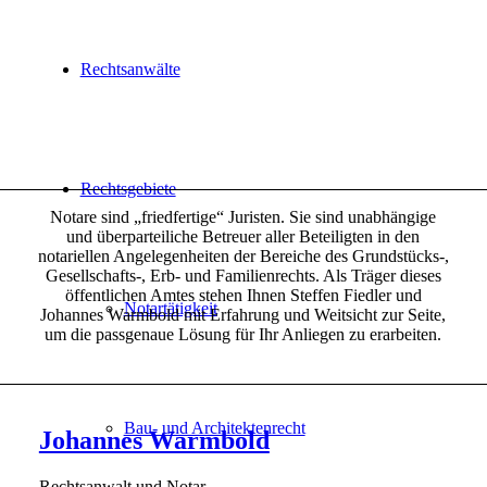
Rechtsanwälte
Rechtsgebiete
Notare sind „friedfertige“ Juristen. Sie sind unabhängige
und überparteiliche Betreuer aller Beteiligten in den
notariellen Angelegenheiten der Bereiche des Grundstücks-,
Gesellschafts-, Erb- und Familienrechts. Als Träger dieses
öffentlichen Amtes stehen Ihnen Steffen Fiedler und
Notartätigkeit
Johannes Warmbold mit Erfahrung und Weitsicht zur Seite,
um die passgenaue Lösung für Ihr Anliegen zu erarbeiten.
Bau- und Architektenrecht
Johannes Warmbold
Rechtsanwalt und Notar