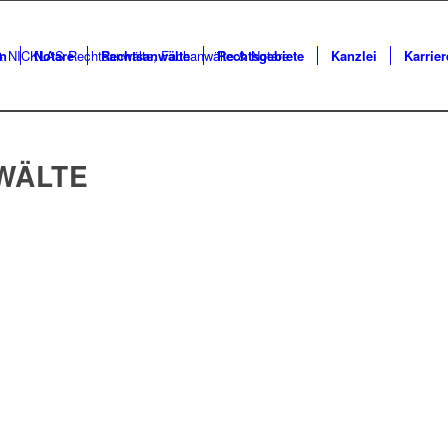
n
Notare
Rechtsanwälte
Rechtsgebiete
Kanzlei
Karrier
WÄLTE