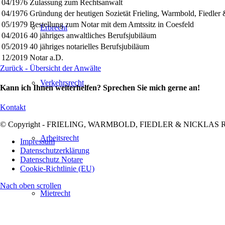
04/1976
Zulassung zum Rechtsanwalt
04/1976
Gründung der heutigen Sozietät Frieling, Warmbold, Fiedler 
05/1979
Bestellung zum Notar mit dem Amtssitz in Coesfeld
Erbrecht
04/2016
40 jähriges anwaltliches Berufsjubiläum
05/2019
40 jähriges notarielles Berufsjubiläum
12/2019
Notar a.D.
Zurück - Übersicht der Anwälte
Verkehrsrecht
Kann ich Ihnen weiterhelfen? Sprechen Sie mich gerne an!
Kontakt
© Copyright - FRIELING, WARMBOLD, FIEDLER & NICKLAS Recht
Arbeitsrecht
Impressum
Datenschutzerklärung
Datenschutz Notare
Cookie-Richtlinie (EU)
Nach oben scrollen
Mietrecht